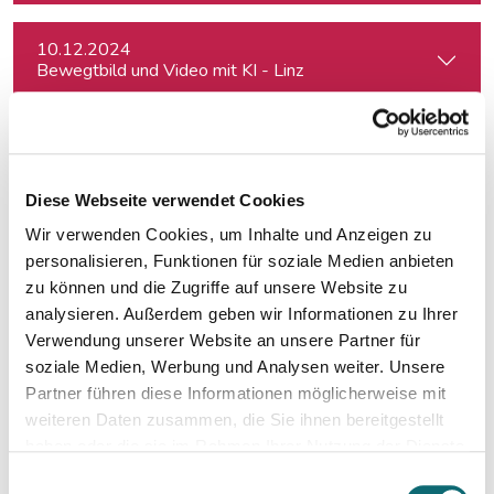
10.12.2024
Bewegtbild und Video mit KI - Linz
10.01.2025
KI im Journalismus – Alles, was Sie wissen müssen
Diese Webseite verwendet Cookies
Wir verwenden Cookies, um Inhalte und Anzeigen zu
17.01.2025
Investigative Recherche mit öffentlichen Tools – von Firmen
personalisieren, Funktionen für soziale Medien anbieten
zu können und die Zugriffe auf unsere Website zu
analysieren. Außerdem geben wir Informationen zu Ihrer
27.01.2025
Verwendung unserer Website an unsere Partner für
Schöner schreiben, leichter schreiben.
soziale Medien, Werbung und Analysen weiter. Unsere
Partner führen diese Informationen möglicherweise mit
weiteren Daten zusammen, die Sie ihnen bereitgestellt
17.02.2025
haben oder die sie im Rahmen Ihrer Nutzung der Dienste
Notion – das coole Tool für Recherche, Organisation & Lebe
gesammelt haben.
Einwilligungsauswahl