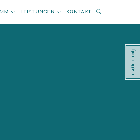
AMM
LEISTUNGEN
KONTAKT
fjum english