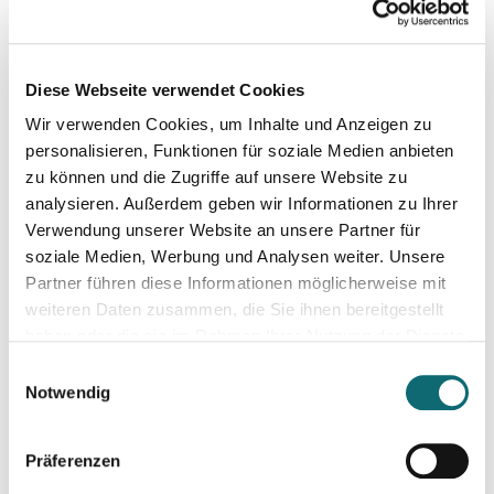
04.06.2024
Investigativer Journalismus
Diese Webseite verwendet Cookies
Wir verwenden Cookies, um Inhalte und Anzeigen zu
06.06.2024
Schreiben für Hörfunk, Podcast und Moderation
personalisieren, Funktionen für soziale Medien anbieten
zu können und die Zugriffe auf unsere Website zu
analysieren. Außerdem geben wir Informationen zu Ihrer
11.06.2024
Verwendung unserer Website an unsere Partner für
Konstruktiver Klimajournalismus – so geht's!
soziale Medien, Werbung und Analysen weiter. Unsere
Partner führen diese Informationen möglicherweise mit
weiteren Daten zusammen, die Sie ihnen bereitgestellt
17.06.2024
haben oder die sie im Rahmen Ihrer Nutzung der Dienste
Slovakia: Understanding political polarizations and their th
gesammelt haben.
Einwilligungsauswahl
Notwendig
18.06.2024
Von der Idee zum Buch
Präferenzen