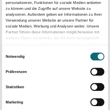
Schnitt und Sound Design für Podcasts
personalisieren, Funktionen für soziale Medien anbieten
zu können und die Zugriffe auf unsere Website zu
analysieren. Außerdem geben wir Informationen zu Ihrer
04.06.2024
Verwendung unserer Website an unsere Partner für
Investigativer Journalismus
soziale Medien, Werbung und Analysen weiter. Unsere
Partner führen diese Informationen möglicherweise mit
weiteren Daten zusammen, die Sie ihnen bereitgestellt
04.06.2024
haben oder die sie im Rahmen Ihrer Nutzung der Dienste
Kreativ mit Canva – Advanced
gesammelt haben.
Einwilligungsauswahl
Notwendig
06.06.2024
Schreiben für Hörfunk, Podcast und Moderation
Präferenzen
11.06.2024
Statistiken
Konstruktiver Klimajournalismus – so geht's!
Marketing
17.06.2024
Slovakia: Understanding political polarizations and their th