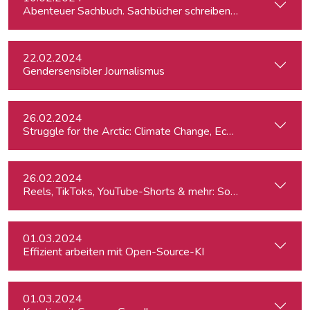
Abenteuer Sachbuch. Sachbücher schreiben für Journalist:inn
22.02.2024
Gendersensibler Journalismus
26.02.2024
St
26.02.2024
Reels, TikToks, YouTube-Shorts & mehr: Social Media-Videos 
01.03.2024
Effizient arbeiten mit Open-Source-KI
01.03.2024