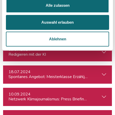
01.07.2024
Alle zulassen
Notion – das coole Tool für Recherche, Organisation & Lebe
Auswahl erlauben
02.07.2024
Elections in the United Kingdom: Understanding Voters’ Con
Ablehnen
09.07.2024
Redigieren mit der KI
18.07.2024
Spontanes Angebot: Meisterklasse Erzähljournalismus – Di
10.09.2024
Netzwerk Klimajournalismus: Press Briefing zur Nationalra