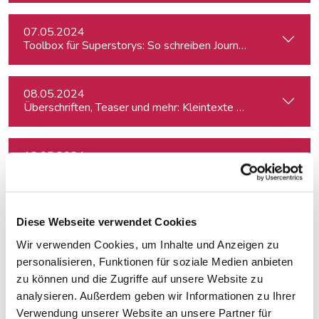
07.05.2024
Toolbox für Superstorys: So schreiben Journalist:innen spa
08.05.2024
Überschriften, Teaser und mehr: Kleintexte einfach besser
13.05.2024
Strategieentwicklung für Medien: Trends erkennen & analys
14.05.2024
Diese Webseite verwendet Cookies
Wir verwenden Cookies, um Inhalte und Anzeigen zu
personalisieren, Funktionen für soziale Medien anbieten
23.05.2024
zu können und die Zugriffe auf unsere Website zu
Journalistische Produktentwicklung
analysieren. Außerdem geben wir Informationen zu Ihrer
Verwendung unserer Website an unsere Partner für