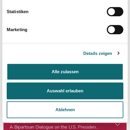
In Dialogue with Bundesheer Colonel Dr. Markus Reisne
Statistiken
18.09.2024
Election Results in Eastern Germany: Implicatio
Marketing
25.09.2024
RTR - Podcastförderung: Q&A
Details zeigen
08.10.2024
Alle zulassen
Would Donald Trump’s Victory pose a Threat to Press Free
Auswahl erlauben
11.10.2024
KI für die Podcast-Produktion
Ablehnen
22.10.2024
A Bipartisan Dialogue on the U.S. Presidential Elections: Im