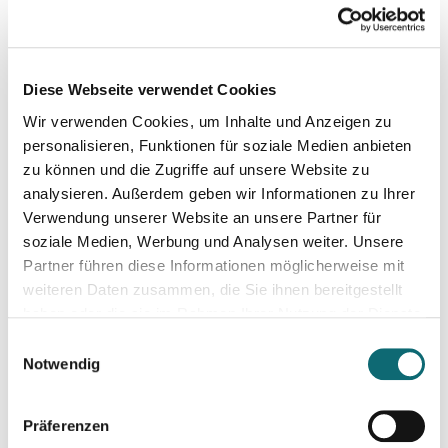
Schnitt und Sound Design für Podcasts
06.06.2024
Diese Webseite verwendet Cookies
Schreiben für Hörfunk, Podcast und Moderation
Wir verwenden Cookies, um Inhalte und Anzeigen zu
personalisieren, Funktionen für soziale Medien anbieten
17.06.2024
zu können und die Zugriffe auf unsere Website zu
Slovakia: Understanding political polarizations and their th
analysieren. Außerdem geben wir Informationen zu Ihrer
Verwendung unserer Website an unsere Partner für
soziale Medien, Werbung und Analysen weiter. Unsere
02.07.2024
Partner führen diese Informationen möglicherweise mit
Elections in the United Kingdom: Understanding Voters’ Con
weiteren Daten zusammen, die Sie ihnen bereitgestellt
haben oder die sie im Rahmen Ihrer Nutzung der Dienste
gesammelt haben.
10.09.2024
Einwilligungsauswahl
Netzwerk Klimajournalismus: Press Briefing zur Nationalra
Notwendig
Präferenzen
17.09.2024