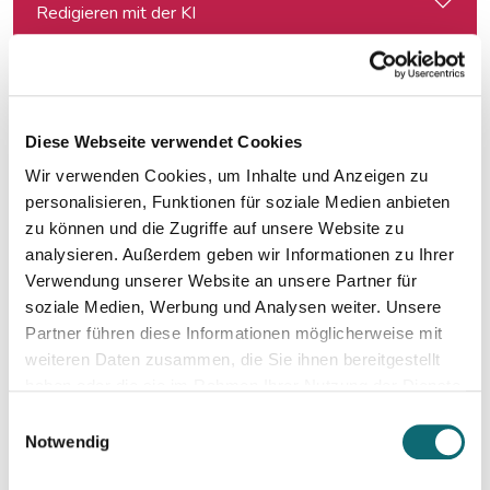
Redigieren mit der KI
18.07.2024
Spontanes Angebot: Meisterklasse Erzähljournalismus – Di
Diese Webseite verwendet Cookies
Wir verwenden Cookies, um Inhalte und Anzeigen zu
10.09.2024
Netzwerk Klimajournalismus: Press Briefing zur Nationalra
personalisieren, Funktionen für soziale Medien anbieten
zu können und die Zugriffe auf unsere Website zu
analysieren. Außerdem geben wir Informationen zu Ihrer
12.09.2024
Verwendung unserer Website an unsere Partner für
Der KI-Workflow: Alltagstätigkeiten schneller und effizient
soziale Medien, Werbung und Analysen weiter. Unsere
Partner führen diese Informationen möglicherweise mit
weiteren Daten zusammen, die Sie ihnen bereitgestellt
17.09.2024
haben oder die sie im Rahmen Ihrer Nutzung der Dienste
In Dialogue with Bundesheer Colonel Dr. Markus Reisne
gesammelt haben.
Einwilligungsauswahl
Notwendig
18.09.2024
Election Results in Eastern Germany: Implicatio