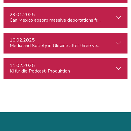
29.01.2025
Can Mexico absorb massive deportations from the US?
10.02.2025
Media and Society in Ukraine after three years of war. Curre
11.02.2025
KI für die Podcast-Produktion