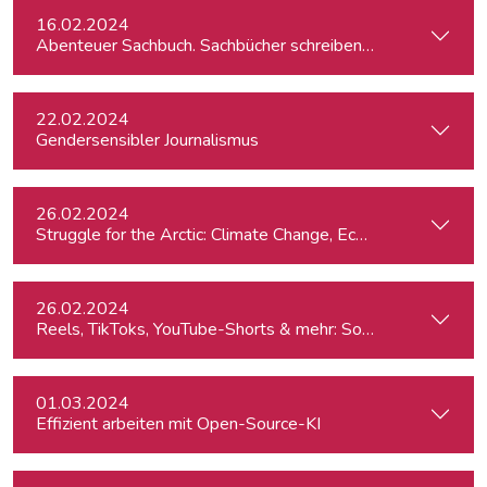
16.02.2024
Abenteuer Sachbuch. Sachbücher schreiben für Journalist:inn
22.02.2024
Gendersensibler Journalismus
26.02.2024
St
26.02.2024
Reels, TikToks, YouTube-Shorts & mehr: Social Media-Videos 
01.03.2024
Effizient arbeiten mit Open-Source-KI