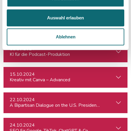
Would Donald Trump’s Victory pose a Threat to Press Free
Auswahl erlauben
10.10.2024
Reportagen schreiben – ganz einfach
Ablehnen
11.10.2024
KI für die Podcast-Produktion
15.10.2024
Kreativ mit Canva – Advanced
22.10.2024
A Bipartisan Dialogue on the U.S. Presidential Elections: Im
24.10.2024
SEO für Google, TikTok, ChatGPT & Co.