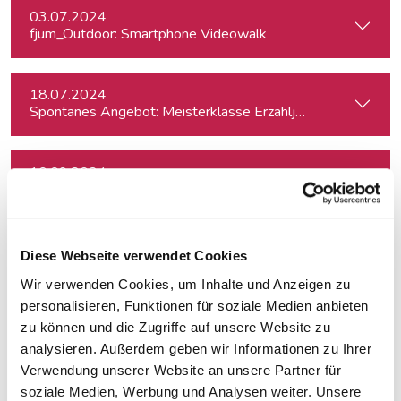
03.07.2024
fjum_Outdoor: Smartphone Videowalk
18.07.2024
Spontanes Angebot: Meisterklasse Erzähljournalismus – Di
10.09.2024
Netzwerk Klimajournalismus: Press Briefing zur Nationalra
17.09.2024
Diese Webseite verwendet Cookies
In Dialogue with Bundesheer Colonel Dr. Markus Reisne
Wir verwenden Cookies, um Inhalte und Anzeigen zu
personalisieren, Funktionen für soziale Medien anbieten
18.09.2024
zu können und die Zugriffe auf unsere Website zu
Election Results in Eastern Germany: Implicatio
analysieren. Außerdem geben wir Informationen zu Ihrer
Verwendung unserer Website an unsere Partner für
soziale Medien, Werbung und Analysen weiter. Unsere