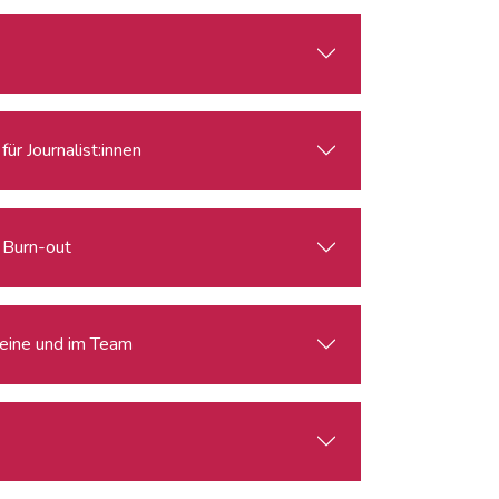
ür Journalist:innen
i Burn-out
lleine und im Team