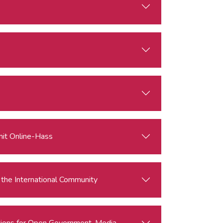
mit Online-Hass
r the International Community
ations for Open Government, Media, and Civil Society