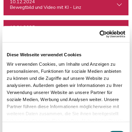
10.12.2024
Bewegtbild und Video mit KI - Linz
10.01.2025
KI im Journalismus – Alles, was Sie wissen müssen
16.01.2025
Diese Webseite verwendet Cookies
Russian Journalists, Politicians and Activists in Europe: Wh
Wir verwenden Cookies, um Inhalte und Anzeigen zu
personalisieren, Funktionen für soziale Medien anbieten
17.01.2025
zu können und die Zugriffe auf unsere Website zu
Investigative Recherche mit öffentlichen Tools – von Firmen
analysieren. Außerdem geben wir Informationen zu Ihrer
Verwendung unserer Website an unsere Partner für
soziale Medien, Werbung und Analysen weiter. Unsere
23.01.2025
Partner führen diese Informationen möglicherweise mit
Podcasting für Anfänger:innen: Der Weg zum eigenen Podc
weiteren Daten zusammen, die Sie ihnen bereitgestellt
haben oder die sie im Rahmen Ihrer Nutzung der Dienste
gesammelt haben.
27.01.2025
Einwilligungsauswahl