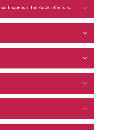
gle for the Arctic: Climate Change, Economy, Security What happens in the Arctic affects everyone.