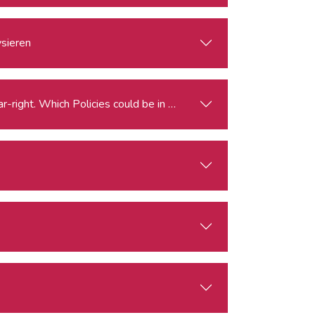
ysieren
Elections for the European Parliament and the Rise of the Far-right. Which Policies could be in Peril?