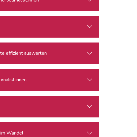
lte effizient auswerten
rnalist:innen
s im Wandel