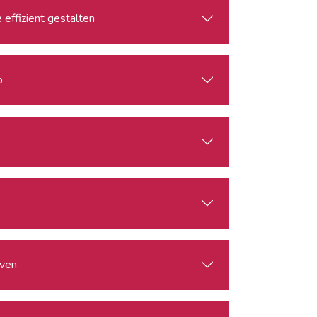
effizient gestalten
b
rven