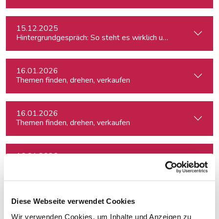
15.12.2025
Hintergrundgespräch: So steht es wirklich um die Meinungsf
16.01.2026
Themen finden, drehen, verkaufen
16.01.2026
Themen finden, drehen, verkaufen
16.01.2026
Themen finden, drehen, verkaufen
22.01.2026
Diese Webseite verwendet Cookies
Hijack the Stream: Wie Podcaster:innen den Umbruch in TV 
Wir verwenden Cookies, um Inhalte und Anzeigen zu