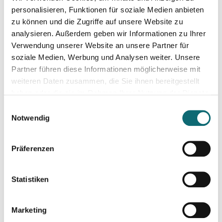
personalisieren, Funktionen für soziale Medien anbieten
27.01.2026
zu können und die Zugriffe auf unsere Website zu
Ihr Einstieg in den freien Journalismus
analysieren. Außerdem geben wir Informationen zu Ihrer
Verwendung unserer Website an unsere Partner für
soziale Medien, Werbung und Analysen weiter. Unsere
29.01.2026
Partner führen diese Informationen möglicherweise mit
Political and social changes In Ukraine after four years of wa
weiteren Daten zusammen, die Sie ihnen bereitgestellt
haben oder die sie im Rahmen Ihrer Nutzung der Dienste
gesammelt haben.
18.02.2026
Einwilligungsauswahl
Interviewtraining für Journalist:innen
Notwendig
Präferenzen
18.02.2026
In Dialogue with Bundesheer Colonel Dr. Markus Reisner
Statistiken
26.02.2026
Podcasting für Einsteiger:innen - Mit KI-Tools zum Erfolg
Marketing