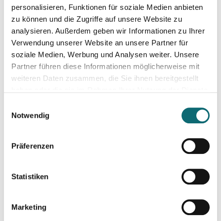
Storytelling mit KI
personalisieren, Funktionen für soziale Medien anbieten
zu können und die Zugriffe auf unsere Website zu
analysieren. Außerdem geben wir Informationen zu Ihrer
18.06.2026
Verwendung unserer Website an unsere Partner für
Klimajournalismus-Summerschool in Ebensee
soziale Medien, Werbung und Analysen weiter. Unsere
Partner führen diese Informationen möglicherweise mit
weiteren Daten zusammen, die Sie ihnen bereitgestellt
23.06.2026
haben oder die sie im Rahmen Ihrer Nutzung der Dienste
Das neue SEO: Texten für Google, AI Overviews, ChatGPT 
gesammelt haben.
Einwilligungsauswahl
Notwendig
09.07.2026
Meisterklasse Erzähljournalismus Teil 2 - Von der Idee zur 
Präferenzen
15.09.2026
Statistiken
Textwerkstatt: Aus guten Texten große Geschichten mache
Marketing
30.09.2026