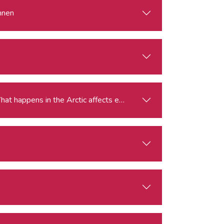
innen
gle for the Arctic: Climate Change, Economy, Security What happens in the Arctic affects everyone.