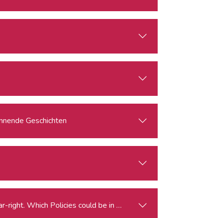
pannende Geschichten
Elections for the European Parliament and the Rise of the Far-right. Which Policies could be in Peril?