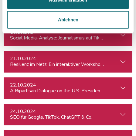
11.10.2024
Crashkurs LinkedIn
Ablehnen
18.10.2024
Social Media-Analyse: Journalismus auf TikTok
21.10.2024
Resilienz im Netz: Ein interaktiver Workshop im Umgang mi
22.10.2024
A Bipartisan Dialogue on the U.S. Presidential Elections: Im
24.10.2024
SEO für Google, TikTok, ChatGPT & Co.