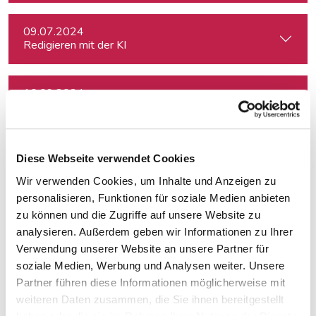
09.07.2024
Redigieren mit der KI
10.09.2024
Netzwerk Klimajournalismus: Press Briefing zur Nationalra
12.09.2024
Diese Webseite verwendet Cookies
Der KI-Workflow: Alltagstätigkeiten schneller und effizient
Wir verwenden Cookies, um Inhalte und Anzeigen zu
personalisieren, Funktionen für soziale Medien anbieten
17.09.2024
zu können und die Zugriffe auf unsere Website zu
In Dialogue with Bundesheer Colonel Dr. Markus Reisne
analysieren. Außerdem geben wir Informationen zu Ihrer
Verwendung unserer Website an unsere Partner für
soziale Medien, Werbung und Analysen weiter. Unsere
18.09.2024
Partner führen diese Informationen möglicherweise mit
Election Results in Eastern Germany: Implicatio
weiteren Daten zusammen, die Sie ihnen bereitgestellt