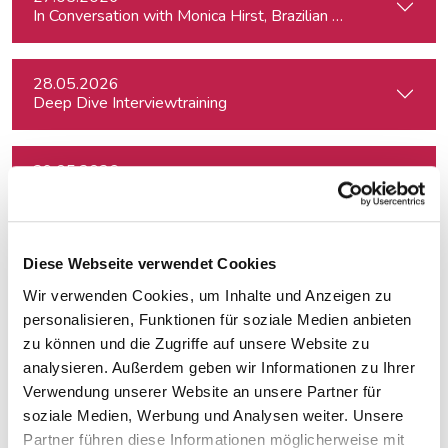
In Conversation with Monica Hirst, Brazilian security expert
28.05.2026
Deep Dive Interviewtraining
29.05.2026
Berichten über die Klimakrise - Werkzeuge für Journalist:inn
01.06.2026
Diese Webseite verwendet Cookies
Kreativ mit Canva – Grundlagen
Wir verwenden Cookies, um Inhalte und Anzeigen zu
personalisieren, Funktionen für soziale Medien anbieten
29.06.2026
zu können und die Zugriffe auf unsere Website zu
Auftritt vor der Kamera – souverän und authentisch
analysieren. Außerdem geben wir Informationen zu Ihrer
Verwendung unserer Website an unsere Partner für
soziale Medien, Werbung und Analysen weiter. Unsere
29.06.2026
Partner führen diese Informationen möglicherweise mit