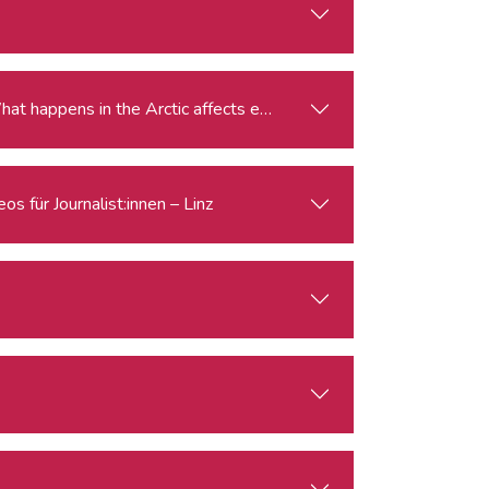
gle for the Arctic: Climate Change, Economy, Security What happens in the Arctic affects everyone.
s für Journalist:innen – Linz