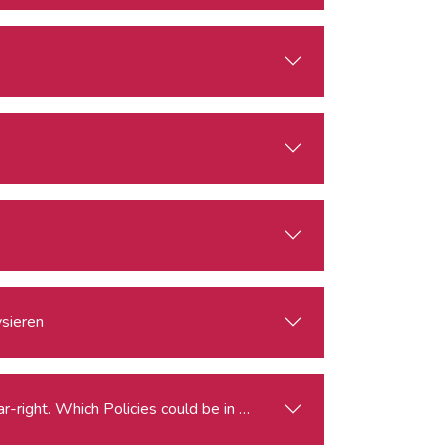
ysieren
Elections for the European Parliament and the Rise of the Far-right. Which Policies could be in Peril?