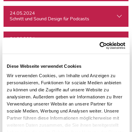
24.05.2024
Schnitt und Sound Design für Podcasts
04.06.2024
Investigativer Journalismus
04.06.2024
Diese Webseite verwendet Cookies
Kreativ mit Canva – Advanced
Wir verwenden Cookies, um Inhalte und Anzeigen zu
personalisieren, Funktionen für soziale Medien anbieten
06.06.2024
zu können und die Zugriffe auf unsere Website zu
Schreiben für Hörfunk, Podcast und Moderation
analysieren. Außerdem geben wir Informationen zu Ihrer
Verwendung unserer Website an unsere Partner für
soziale Medien, Werbung und Analysen weiter. Unsere
24.06.2024
Partner führen diese Informationen möglicherweise mit
Auftritt vor der Kamera – souverän und authentisch
weiteren Daten zusammen, die Sie ihnen bereitgestellt