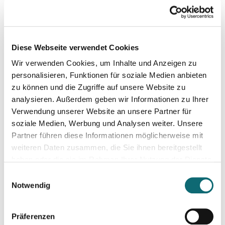
16.01.2026
Themen finden, drehen, verkaufen
Diese Webseite verwendet Cookies
Wir verwenden Cookies, um Inhalte und Anzeigen zu
16.01.2026
Themen finden, drehen, verkaufen
personalisieren, Funktionen für soziale Medien anbieten
zu können und die Zugriffe auf unsere Website zu
analysieren. Außerdem geben wir Informationen zu Ihrer
22.01.2026
Verwendung unserer Website an unsere Partner für
Hijack the Stream: Wie Podcaster:innen den Umbruch in TV 
soziale Medien, Werbung und Analysen weiter. Unsere
Partner führen diese Informationen möglicherweise mit
weiteren Daten zusammen, die Sie ihnen bereitgestellt
27.01.2026
haben oder die sie im Rahmen Ihrer Nutzung der Dienste
Ihr Einstieg in den freien Journalismus
gesammelt haben.
Einwilligungsauswahl
Notwendig
18.02.2026
Interviewtraining für Journalist:innen
Präferenzen