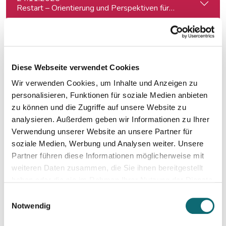
Restart – Orientierung und Perspektiven für Medienprofis 
10.12.2025
Ihr Social Media-Auftritt mit Canva: Designs, die begeistern
Diese Webseite verwendet Cookies
Wir verwenden Cookies, um Inhalte und Anzeigen zu
11.12.2025
Kreativ mit Canva – Advanced
personalisieren, Funktionen für soziale Medien anbieten
zu können und die Zugriffe auf unsere Website zu
analysieren. Außerdem geben wir Informationen zu Ihrer
18.02.2026
Verwendung unserer Website an unsere Partner für
Interviewtraining für Journalist:innen
soziale Medien, Werbung und Analysen weiter. Unsere
Partner führen diese Informationen möglicherweise mit
weiteren Daten zusammen, die Sie ihnen bereitgestellt
23.03.2026
haben oder die sie im Rahmen Ihrer Nutzung der Dienste
Ihr Social-Media-Auftritt mit Canva: Designs, die begeistern
gesammelt haben.
Einwilligungsauswahl
Notwendig
17.04.2026