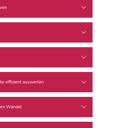
rven
lte effizient auswerten
s im Wandel