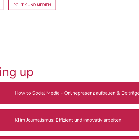
POLITIK UND MEDIEN
ing up
How to Social Media - Onlinepräsenz aufbauen & Beiträge 
KI im Journalismus: Effizient und innovativ arbeiten