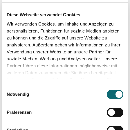
11.12.2025
Diese Webseite verwendet Cookies
Kreativ mit Canva – Advanced
Wir verwenden Cookies, um Inhalte und Anzeigen zu
personalisieren, Funktionen für soziale Medien anbieten
16.01.2026
zu können und die Zugriffe auf unsere Website zu
Themen finden, drehen, verkaufen
analysieren. Außerdem geben wir Informationen zu Ihrer
Verwendung unserer Website an unsere Partner für
soziale Medien, Werbung und Analysen weiter. Unsere
16.01.2026
Partner führen diese Informationen möglicherweise mit
Themen finden, drehen, verkaufen
weiteren Daten zusammen, die Sie ihnen bereitgestellt
haben oder die sie im Rahmen Ihrer Nutzung der Dienste
gesammelt haben.
16.01.2026
Einwilligungsauswahl
Themen finden, drehen, verkaufen
Notwendig
Präferenzen
27.01.2026
Ihr Einstieg in den freien Journalismus