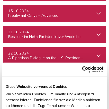
15.10.2024
Kreativ mit Canva – Advanced
21.10.2024
Resilienz im Netz: Ein interaktiver Workshop im Umgang mi
22.10.2024
A Bipartisan Dialogue on the U.S. Presidential Elections: Im
31.10.2024
Bewegtbild und Video mit KI
Diese Webseite verwendet Cookies
Wir verwenden Cookies, um Inhalte und Anzeigen zu
04.11.2024
Worauf man in der US-Wahlnacht achten sollte
personalisieren, Funktionen für soziale Medien anbieten
zu können und die Zugriffe auf unsere Website zu