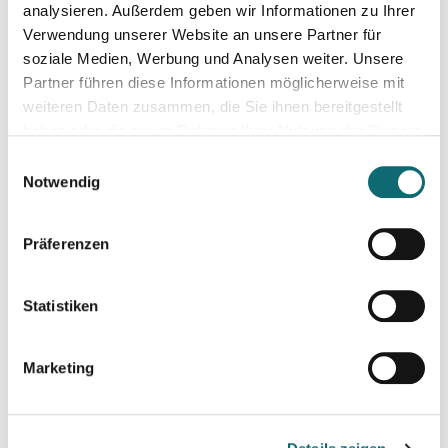
analysieren. Außerdem geben wir Informationen zu Ihrer
05.11.2024
Verwendung unserer Website an unsere Partner für
Kreativ mit Canva – Grundlagen
soziale Medien, Werbung und Analysen weiter. Unsere
Partner führen diese Informationen möglicherweise mit
weiteren Daten zusammen, die Sie ihnen bereitgestellt
07.11.2024
haben oder die sie im Rahmen Ihrer Nutzung der Dienste
Das Video-Interview: Tipps und Techniken für TV und Web
gesammelt haben.
Einwilligungsauswahl
Notwendig
13.11.2024
Interviewtraining für Journalist:innen
Präferenzen
13.11.2024
Statistiken
Hörfunk, Podcast, Moderation: „stimmig“ sprechen
Marketing
21.11.2024
Schreiben für Hörfunk, Podcast und Moderation