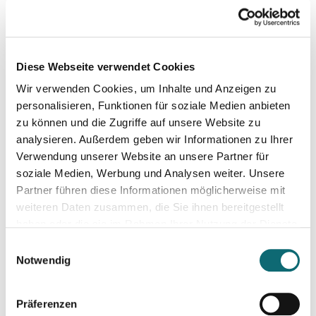
09.07.2024
Redigieren mit der KI
Diese Webseite verwendet Cookies
Wir verwenden Cookies, um Inhalte und Anzeigen zu
10.09.2024
Netzwerk Klimajournalismus: Press Briefing zur Nationalra
personalisieren, Funktionen für soziale Medien anbieten
zu können und die Zugriffe auf unsere Website zu
analysieren. Außerdem geben wir Informationen zu Ihrer
12.09.2024
Verwendung unserer Website an unsere Partner für
Der KI-Workflow: Alltagstätigkeiten schneller und effizient
soziale Medien, Werbung und Analysen weiter. Unsere
Partner führen diese Informationen möglicherweise mit
weiteren Daten zusammen, die Sie ihnen bereitgestellt
17.09.2024
haben oder die sie im Rahmen Ihrer Nutzung der Dienste
In Dialogue with Bundesheer Colonel Dr. Markus Reisne
gesammelt haben.
Einwilligungsauswahl
Notwendig
18.09.2024
Election Results in Eastern Germany: Implicatio
Präferenzen