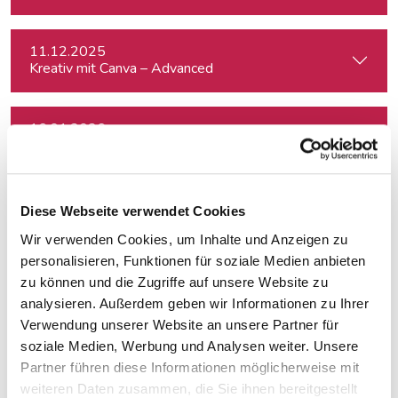
11.12.2025
Kreativ mit Canva – Advanced
16.01.2026
Themen finden, drehen, verkaufen
16.01.2026
Diese Webseite verwendet Cookies
Themen finden, drehen, verkaufen
Wir verwenden Cookies, um Inhalte und Anzeigen zu
personalisieren, Funktionen für soziale Medien anbieten
16.01.2026
zu können und die Zugriffe auf unsere Website zu
Themen finden, drehen, verkaufen
analysieren. Außerdem geben wir Informationen zu Ihrer
Verwendung unserer Website an unsere Partner für
soziale Medien, Werbung und Analysen weiter. Unsere
22.01.2026
Partner führen diese Informationen möglicherweise mit
Hijack the Stream: Wie Podcaster:innen den Umbruch in TV 
weiteren Daten zusammen, die Sie ihnen bereitgestellt