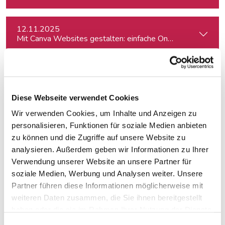
12.11.2025
Mit Canva Websites gestalten: einfache One-Pager für Journ
17.11.2025
Auftritt vor der Kamera – souverän und authentisch
Diese Webseite verwendet Cookies
Wir verwenden Cookies, um Inhalte und Anzeigen zu
24.11.2025
Restart – Orientierung und Perspektiven für Medienprofis 
personalisieren, Funktionen für soziale Medien anbieten
zu können und die Zugriffe auf unsere Website zu
analysieren. Außerdem geben wir Informationen zu Ihrer
26.11.2025
Verwendung unserer Website an unsere Partner für
Besser schreiben und redigieren mit KI
soziale Medien, Werbung und Analysen weiter. Unsere
Partner führen diese Informationen möglicherweise mit
weiteren Daten zusammen, die Sie ihnen bereitgestellt
16.01.2026
haben oder die sie im Rahmen Ihrer Nutzung der Dienste
Themen finden, drehen, verkaufen
gesammelt haben.