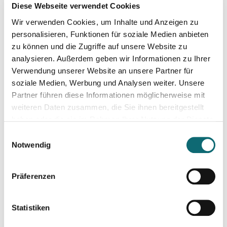
30.06.2025
Diese Webseite verwendet Cookies
Klicks, Codes, Kommentarspalten – Content-Produktion un
Wir verwenden Cookies, um Inhalte und Anzeigen zu
personalisieren, Funktionen für soziale Medien anbieten
03.07.2025
zu können und die Zugriffe auf unsere Website zu
fjum_Outdoor: Smartphone Videowalk
analysieren. Außerdem geben wir Informationen zu Ihrer
Verwendung unserer Website an unsere Partner für
soziale Medien, Werbung und Analysen weiter. Unsere
08.07.2025
Partner führen diese Informationen möglicherweise mit
Strategien für journalistische Social-Media-Recherchen
weiteren Daten zusammen, die Sie ihnen bereitgestellt
haben oder die sie im Rahmen Ihrer Nutzung der Dienste
gesammelt haben.
09.07.2025
Einwilligungsauswahl
Story first, Plattform second? – Langformat-Journalismus a
Notwendig
Präferenzen
10.07.2025
Smarter, schneller, kreativer: KI-Tools für die journalistisc
Statistiken
14.08.2025