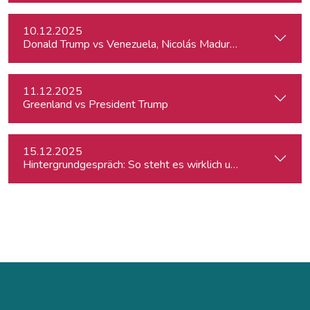
10.12.2025
Donald Trump vs Venezuela, Nicolás Maduro and narco-cart
11.12.2025
Greenland vs President Trump
15.12.2025
Hintergrundgespräch: So steht es wirklich um die Meinungsf