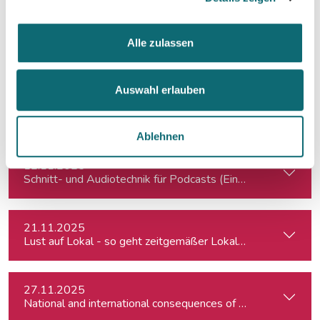
06.11.2025
Alle zulassen
Podcasting für Einsteiger:innen - Mit KI-Tools zum Erfolg
Auswahl erlauben
06.11.2025
Do Viktor Orban’s political rivals promise radical policy cha
Ablehnen
12.11.2025
Schnitt- und Audiotechnik für Podcasts (Einsteiger:innen)
21.11.2025
Lust auf Lokal - so geht zeitgemäßer Lokaljournalismus
27.11.2025