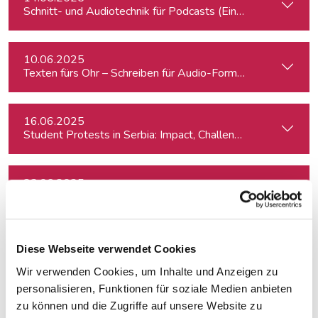
Schnitt- und Audiotechnik für Podcasts (Einsteiger:innen)
10.06.2025
Texten fürs Ohr – Schreiben für Audio-Formate
16.06.2025
Student Protests in Serbia: Impact, Challenges, and Perspe
23.06.2025
Crashkurs Sprechtraining
25.06.2025
Diese Webseite verwendet Cookies
A conversation with Jim O’Brien
Wir verwenden Cookies, um Inhalte und Anzeigen zu
personalisieren, Funktionen für soziale Medien anbieten
14.08.2025
zu können und die Zugriffe auf unsere Website zu