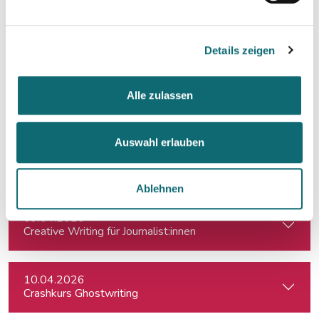
11.03.2026
Besser schreiben und redigieren mit KI
Details zeigen
16.03.2026
Alle zulassen
KI-Transkription im Journalismus: Interviews & Medieninhalt
Auswahl erlauben
07.04.2026
How to Social Media - Onlinepräsenz aufbauen & Beiträge ef
Ablehnen
09.04.2026
Creative Writing für Journalist:innen
10.04.2026
Crashkurs Ghostwriting