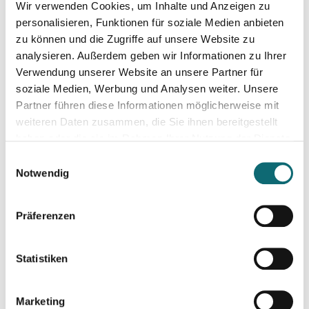
Wir verwenden Cookies, um Inhalte und Anzeigen zu
personalisieren, Funktionen für soziale Medien anbieten
22.01.2026
zu können und die Zugriffe auf unsere Website zu
Hijack the Stream: Wie Podcaster:innen den Umbruch in TV 
analysieren. Außerdem geben wir Informationen zu Ihrer
Verwendung unserer Website an unsere Partner für
soziale Medien, Werbung und Analysen weiter. Unsere
27.01.2026
Partner führen diese Informationen möglicherweise mit
Ihr Einstieg in den freien Journalismus
weiteren Daten zusammen, die Sie ihnen bereitgestellt
haben oder die sie im Rahmen Ihrer Nutzung der Dienste
gesammelt haben.
18.02.2026
Einwilligungsauswahl
Interviewtraining für Journalist:innen
Notwendig
Präferenzen
26.02.2026
Podcasting für Einsteiger:innen - Mit KI-Tools zum Erfolg
Statistiken
03.03.2026
Video-Podcast mit dem Smartphone: Von der Aufnahme zum
Marketing