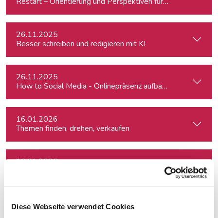
Restart – Orientierung und Perspektiven für Medienprofis 
26.11.2025
Besser schreiben und redigieren mit KI
26.11.2025
How to Social Media - Onlinepräsenz aufbauen & Beiträge ef
16.01.2026
Themen finden, drehen, verkaufen
16.01.2026
Themen finden, drehen, verkaufen
16.01.2026
Diese Webseite verwendet Cookies
Themen finden, drehen, verkaufen