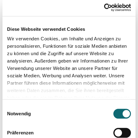
11.06.2024
Konstruktiver Klimajournalismus – so geht's!
Diese Webseite verwendet Cookies
Wir verwenden Cookies, um Inhalte und Anzeigen zu
18.06.2024
Von der Idee zum Buch
personalisieren, Funktionen für soziale Medien anbieten
zu können und die Zugriffe auf unsere Website zu
analysieren. Außerdem geben wir Informationen zu Ihrer
20.06.2024
Verwendung unserer Website an unsere Partner für
Klimajournalismus-Summerschool in Bad Aussee
soziale Medien, Werbung und Analysen weiter. Unsere
Partner führen diese Informationen möglicherweise mit
weiteren Daten zusammen, die Sie ihnen bereitgestellt
24.06.2024
haben oder die sie im Rahmen Ihrer Nutzung der Dienste
Auftritt vor der Kamera – souverän und authentisch
gesammelt haben.
Einwilligungsauswahl
Notwendig
03.07.2024
fjum_Outdoor: Smartphone Videowalk
Präferenzen